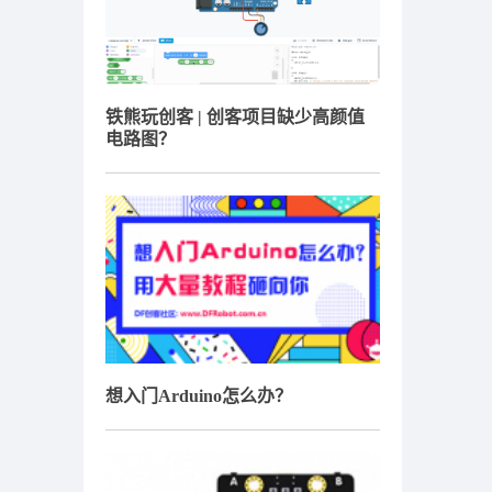
铁熊玩创客 | 创客项目缺少高颜值
电路图？
想入门Arduino怎么办？