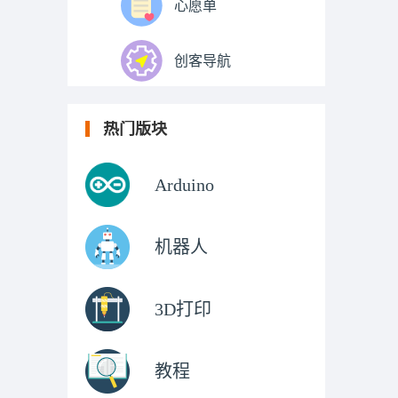
心愿单
创客导航
热门版块
Arduino
机器人
3D打印
教程