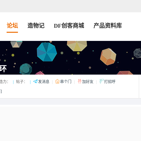
论坛
造物记
DF创客商城
产品资料库
环
造力：
|
帖子：
|
发消息
|
串个门
|
加好友
|
打招呼
]