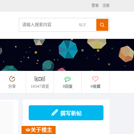
登录
注册
帖子
分享
16547浏览
0回复
0收藏
撰写新帖
关于楼主