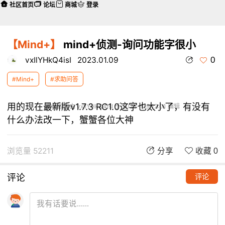
社区首页
论坛
商城
登录
【Mind+】
mind+侦测-询问功能字很小
0
vxIlYHkQ4isI
2023.01.09
#Mind+
#求助问答
用的现在最新版v1.7.3 RC1.0这字也太小了，有没有
本帖最后由 vxIlYHkQ4isI 于 2023-1-9 12:01 编辑
什么办法改一下，蟹蟹各位大神
浏览量 52211
分享
收藏 0
评论
评论