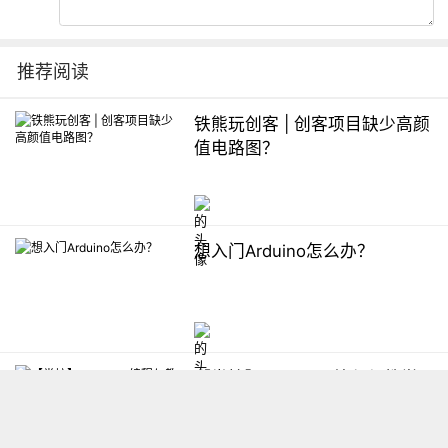
推荐阅读
铁熊玩创客 | 创客项目缺少高颜
值电路图？
想入门Arduino怎么办？
【掌控】mPython编程与教学
软件平台汇总