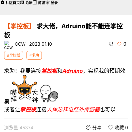
社区首页
论坛
商城
登录
【掌控板】
求大佬，Adruino能不能连掌控
板
0
CCW
2023.01.10
#掌控板
#求助
求助！我要连接
掌控板
和
Adruino
，实现我的预期效
果
或者让
掌控板
连接
人体热释电红外传感器
也可以
浏览量 45374
分享
收藏 0