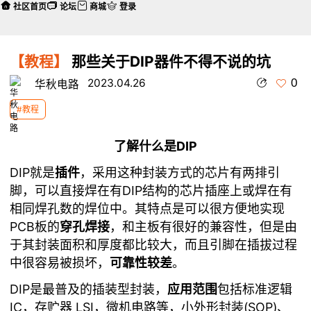
社区首页
论坛
商城
登录
【教程】
那些关于DIP器件不得不说的坑
0
2023.04.26
华秋电路
#教程
了解什么是DIP
DIP就是
插件
，采用这种封装方式的芯片有两排引
脚，可以直接焊在有DIP结构的芯片插座上或焊在有
相同焊孔数的焊位中。其特点是可以很方便地实现
PCB板的
穿孔焊接
，和主板有很好的兼容性，但是由
于其封装面积和厚度都比较大，而且引脚在插拔过程
中很容易被损坏，
可靠性较差
。
DIP是最普及的插装型封装，
应用范围
包括标准逻辑
IC，存贮器 LSI，微机电路等，小外形封装(SOP)、