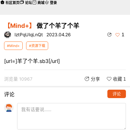
社区首页
论坛
商城
登录
【Mind+】
做了个羊了个羊
1
IztPqUIqLnQt
2023.04.26
#Mind+
#资源下载
[url=]羊了个羊.sb3[/url]
浏览量 10967
分享
收藏 1
评论
评论