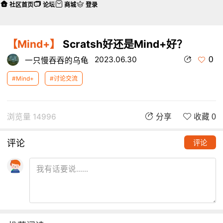
社区首页
论坛
商城
登录
【Mind+】
Scratsh好还是Mind+好？
0
2023.06.30
一只慢吞吞的乌龟
#Mind+
#讨论交流
浏览量 14996
分享
收藏 0
评论
评论