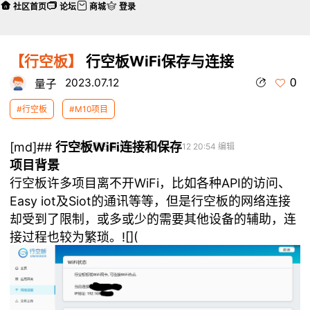
社区首页
论坛
商城
登录
【行空板】
行空板WiFi保存与连接
0
2023.07.12
量子
#行空板
#M10项目
[md]##
行空板WiFi连接和保存
本帖最后由 量子 于 2023-7-12 20:54 编辑
项目背景
行空板许多项目离不开WiFi，比如各种API的访问、
Easy iot及Siot的通讯等等，但是行空板的网络连接
却受到了限制，或多或少的需要其他设备的辅助，连
接过程也较为繁琐。![](