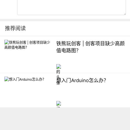
推荐阅读
铁熊玩创客 | 创客项目缺少高颜
值电路图？
想入门Arduino怎么办？
【掌控】mPython编程与教学
软件平台汇总