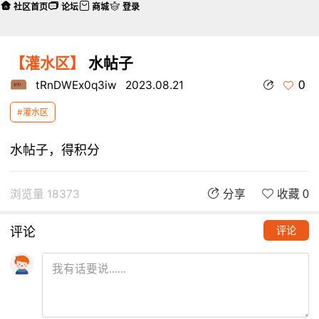
社区首页
论坛
商城
登录
【灌水区】
水帖子
0
tRnDWEx0q3iw
2023.08.21
#灌水区
水帖子，得积分
浏览量 18373
分享
收藏 0
评论
评论