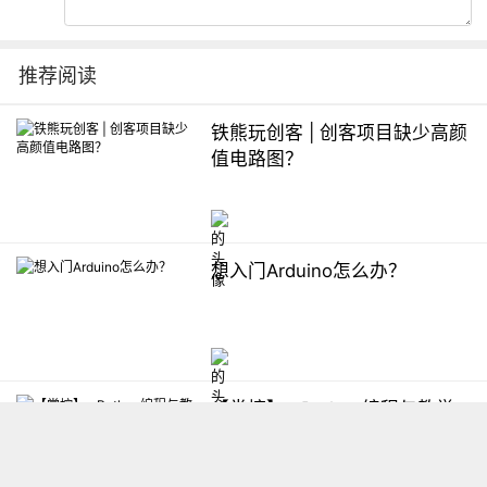
推荐阅读
铁熊玩创客 | 创客项目缺少高颜
值电路图？
想入门Arduino怎么办？
【掌控】mPython编程与教学
软件平台汇总