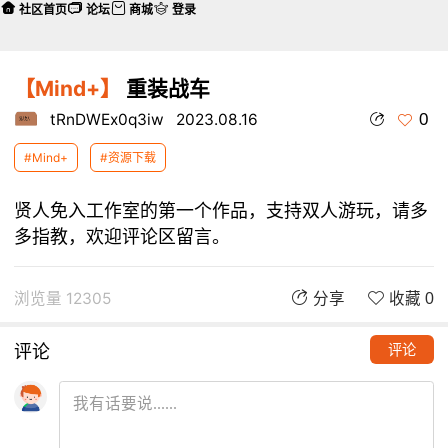
社区首页
论坛
商城
登录
【Mind+】
重装战车
0
tRnDWEx0q3iw
2023.08.16
#Mind+
#资源下载
贤人免入工作室的第一个作品，支持双人游玩，请多
多指教，欢迎评论区留言。
浏览量 12305
分享
收藏 0
评论
评论