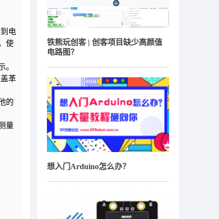
动到电
铁熊玩创客 | 创客项目缺少高颜值
，使
电路图？
示。
么盖革
他的
测量
想入门Arduino怎么办？