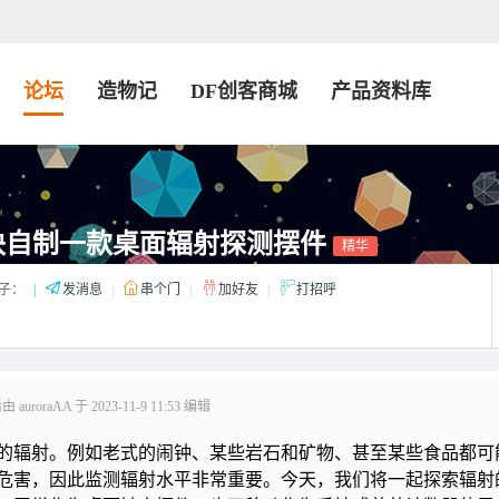
论坛
造物记
DF创客商城
产品资料库
块自制一款桌面辐射探测摆件
精华
子：
|
发消息
|
串个门
|
加好友
|
打招呼
auroraAA 于 2023-11-9 11:53 编辑
的辐射。例如老式的闹钟、某些岩石和矿物、甚至某些食品都可
危害，因此监测辐射水平非常重要。今天，我们将一起探索辐射