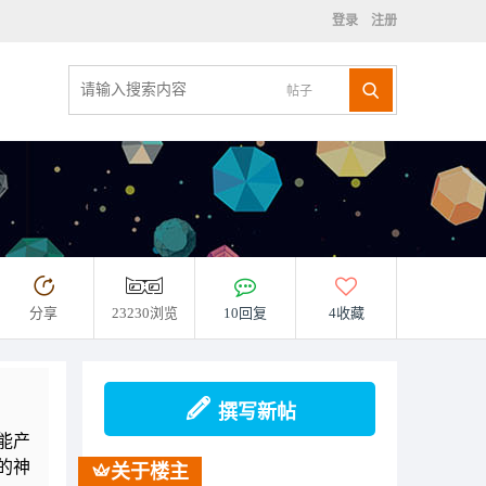
登录
注册
帖子
分享
23230浏览
10回复
4收藏
撰写新帖
能产
的神
关于楼主