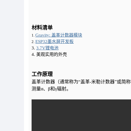
材料清单
Gravity: 盖革计数器模块
1.
ESP32墨水屏开发板
2.
3.
3.7V锂电池
4. 美观实用的外壳
工作原理
盖革计数器（通常称为“盖革-米勒计数器”或简
测量α、β和γ辐射。