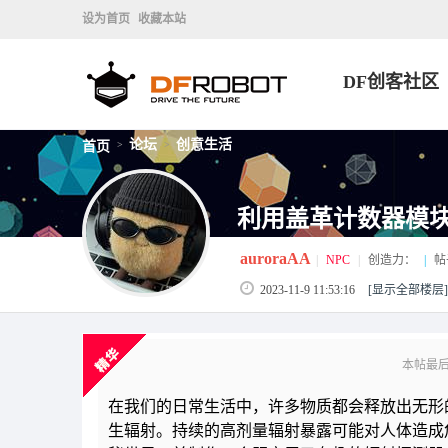
设为首页
收藏本站
DF创客社区
论坛
创意生活
首页
>
>
利用盖革计数器模
auroraAA
|
NPC
|
创造力：
|
帖
2023-11-9 11:53:16
[显示全部楼层]
本帖最后由 
在我们的日常生活中，许多物质都会释放出无形
生辐射。持续的高剂量辐射暴露可能对人体造成