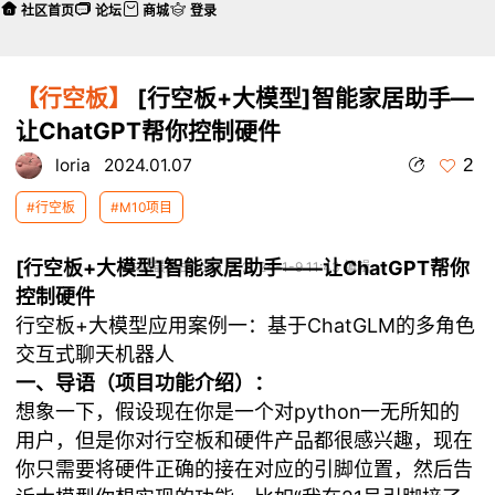
社区首页
论坛
商城
登录
【行空板】
[行空板+大模型]智能家居助手—
让ChatGPT帮你控制硬件
2
loria
2024.01.07
#行空板
#M10项目
[行空板+大模型]智能家居助手——让ChatGPT帮你
本帖最后由 loria 于 2024-1-9 11:43 编辑
控制硬件
行空板+大模型应用案例一：基于ChatGLM的多角色
交互式聊天机器人
一、导语（项目功能介绍）：
想象一下，假设现在你是一个对python一无所知的
用户，但是你对行空板和硬件产品都很感兴趣，现在
你只需要将硬件正确的接在对应的引脚位置，然后告