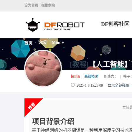
设为首页
收藏本站
DF创客社区
论坛
Mind+
首页
>
>
[教程]
【人工智能】
loria
|
高级技师
|
创造力：
|
帖子
2025-1-8 15:28:09
[显示全部楼层]
本帖最后由
项目背景介绍
基于神经网络的机器翻译是一种利用深度学习技术