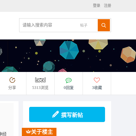
登录
注册
帖子
分享
5313浏览
0回复
3收藏
撰写新帖
关于楼主
神经