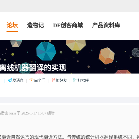
论坛
造物记
DF创客商城
产品资料库
离线机器翻译的实现
：
|
发消息
|
串个门
|
加好友
|
打招呼
 loria 于 2025-1-17 15:07 编辑
来翻译自然语言的现代翻译方法。与传统的统计机器翻译系统不同，