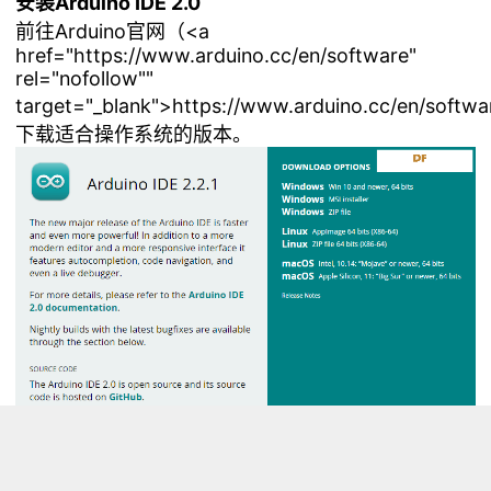
安装Arduino IDE 2.0
前往Arduino官网（<a
href="https://www.arduino.cc/en/software"
rel="nofollow""
target="_blank">https://www.arduino.cc/en/soft
下载适合操作系统的版本。
以常规方式执行安装即可。如有疑问，可以查阅官网
Arduino安装指南（<a
href="https://docs.arduino.cc/software/ide-