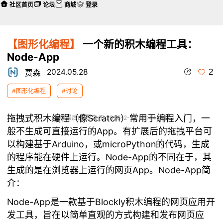
社区首页
论坛
商城
登录
【图形化编程】
一个新的积木编程工具：
Node-App
2
2024.05.28
贾森
#图形化编程
#讨论
拖拽式积木编程（像Scratch）常用于编程入门，一
本帖最后由 贾森 于 2026-2-24 03:44 编辑
般不生成可直接运行的App。有扩展后的拖拽平台可
以构建基于Arduino，或microPython的代码，生成
的程序能在硬件上运行。Node-App的不同在于，其
生成的是在浏览器上运行的网页App。Node-App简
介：
Node-App是一款基于Blockly积木编程的网页应用开
发工具，旨在以简单直观的方式构建和发布网页应