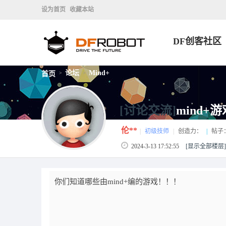
设为首页
收藏本站
DF创客社区
论坛
Mind+
首页
>
>
[讨论交流]
mind+游
伦**
|
初级技师
|
创造力：
|
帖子
2024-3-13 17:52:55
[显示全部楼层]
你们知道哪些由mind+编的游戏！！！