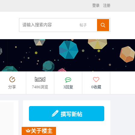
登录
注册
帖子
分享
7486浏览
3回复
0收藏
撰写新帖
关于楼主