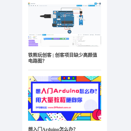
铁熊玩创客 | 创客项目缺少高颜值
电路图？
想入门Arduino怎么办？