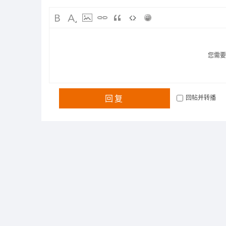
您需
回复
回帖并转播