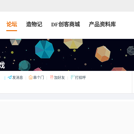
论坛
造物记
DF创客商城
产品资料库
戏
：
|
发消息
|
串个门
|
加好友
|
打招呼