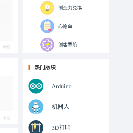
创造力兑换
心愿单
创客导航
举报
热门版块
Arduino
机器人
举报
3D打印