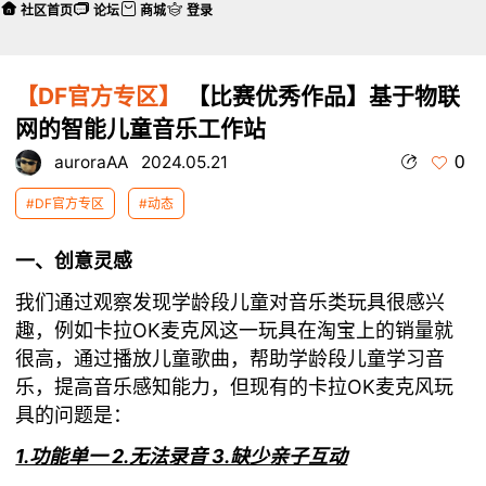
社区首页
论坛
商城
登录
【DF官方专区】
【比赛优秀作品】基于物联
网的智能儿童音乐工作站
0
auroraAA
2024.05.21
#DF官方专区
#动态
一、创意灵感
我们通过观察发现学龄段儿童对音乐类玩具很感兴
趣，例如卡拉OK麦克风这一玩具在淘宝上的销量就
很高，通过播放儿童歌曲，帮助学龄段儿童学习音
乐，提高音乐感知能力，但现有的卡拉OK麦克风玩
具的问题是：
1.功能单一 2.无法录音 3.缺少亲子互动