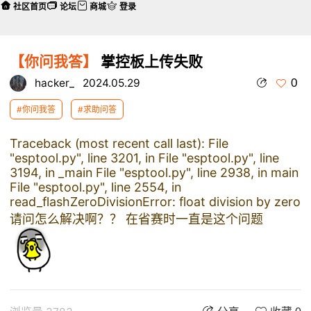
社区首页
论坛
商城
登录
【你问我答】
掌控板上传失败
0
hacker_
2024.05.29
#你问我答
#求助问答
Traceback (most recent call last): File
"esptool.py", line 3201, in
File "esptool.py", line
3194, in _main File "esptool.py", line 2938, in main
File "esptool.py", line 2554, in
read_flashZeroDivisionError: float division by zero
请问怎么解决啊？？ 在省赛时一直是这个问题