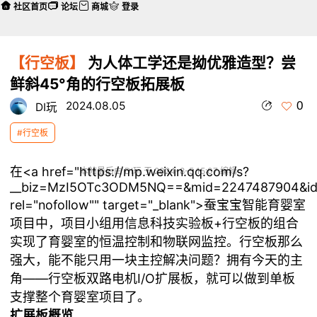
社区首页
论坛
商城
登录
【行空板】
为人体工学还是拗优雅造型？尝
鲜斜45°角的行空板拓展板
0
2024.08.05
DI玩
#行空板
在
<a href="https://mp.weixin.qq.com/s?
本帖最后由 DI玩 于 2024-8-5 15:07 编辑
__biz=MzI5OTc3ODM5NQ==&mid=2247487904&idx
rel="nofollow"" target="_blank">
蚕宝宝智能育婴室
项目中，项目小组用信息科技实验板+行空板的组合
实现了育婴室的恒温控制和物联网监控。行空板那么
强大，能不能只用一块主控解决问题？拥有今天的主
角——行空板双路电机I/O扩展板，就可以做到单板
支撑整个育婴室项目了。
扩展板概览