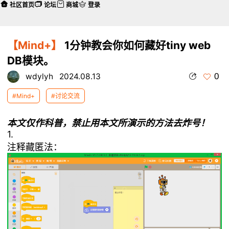
社区首页
论坛
商城
登录
【Mind+】
1分钟教会你如何藏好tiny web
DB模块。
0
wdylyh
2024.08.13
#Mind+
#讨论交流
本文仅作科普，禁止用本文所演示的方法去炸号！
1.
注释藏匿法：