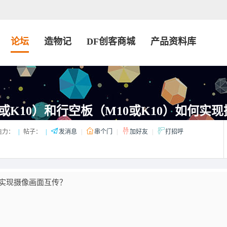
论坛
造物记
DF创客商城
产品资料库
或K10）和行空板（M10或K10）如何实现摄
造力：
|
帖子：
|
发消息
|
串个门
|
加好友
|
打招呼
如何实现摄像画面互传？