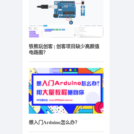
铁熊玩创客 | 创客项目缺少高颜值
电路图？
想入门Arduino怎么办？