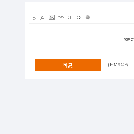
您需
回复
回帖并转播