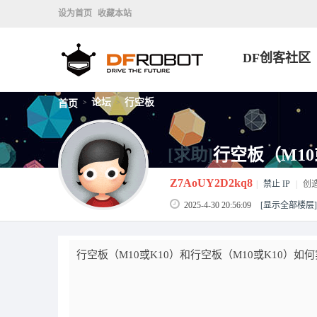
设为首页
收藏本站
DF创客社区
论坛
行空板
首页
>
>
[求助]
行空板（M10
Z7AoUY2D2kq8
|
禁止 IP
|
创
2025-4-30 20:56:09
[显示全部楼层]
行空板（M10或K10）和行空板（M10或K10）