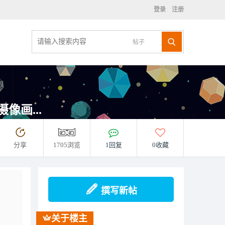
登录
注册
帖子
像画...
分享
1705浏览
1回复
0收藏
撰写新帖
关于楼主