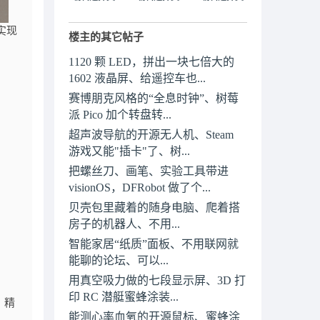
实现
楼主的其它帖子
1120 颗 LED，拼出一块七倍大的
1602 液晶屏、给遥控车也...
赛博朋克风格的“全息时钟”、树莓
派 Pico 加个转盘转...
超声波导航的开源无人机、Steam
游戏又能"插卡"了、树...
把螺丝刀、画笔、实验工具带进
visionOS，DFRobot 做了个...
贝壳包里藏着的随身电脑、爬着搭
房子的机器人、不用...
智能家居“纸质”面板、不用联网就
能聊的论坛、可以...
用真空吸力做的七段显示屏、3D 打
印 RC 潜艇蜜蜂涂装...
，精
能测心率血氧的开源鼠标、蜜蜂涂