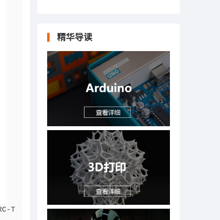
精华导读
RC-T