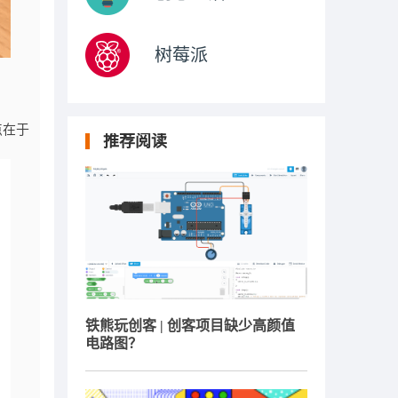
树莓派
点在于
推荐阅读
铁熊玩创客 | 创客项目缺少高颜值
电路图？