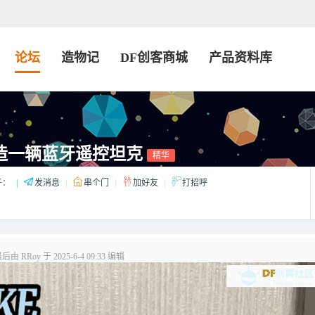
论坛
造物记
DF创客商城
产品资料库
o打造一辆蓝牙遥控坦克
精华
子：
|
发消息
|
串个门
|
加好友
|
打招呼
由 RRoy 于 2025-6-4 09:33 编辑