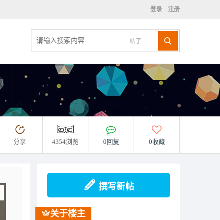
登录
注册
帖子
分享
4354浏览
0回复
0收藏
撰写新帖
关于楼主