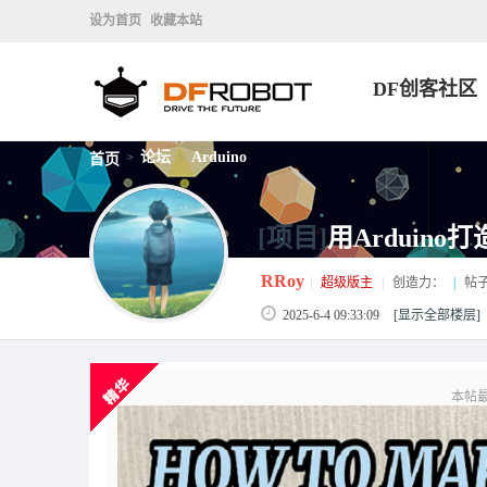
设为首页
收藏本站
DF创客社区
论坛
Arduino
首页
>
>
[项目]
用Arduin
RRoy
|
超级版主
|
创造力：
|
帖
2025-6-4 09:33:09
[显示全部楼层]
本帖最后