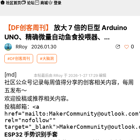
社区首页
论坛
商城
登录
【DF创客周刊】
放大 7 倍的巨型 Arduino
UNO、精确微量自动鱼食投喂器、...
0
RRoy
2026.01.30
#DF创客周刊
#大脑洞
[md]
本帖最后由 RRoy 于 2026-1-27 17:29 编辑
社区公众号记录每周值得分享的创客相关内容，每周
五发布～
欢迎投稿或推荐相关内容。
投稿邮箱：
<a
href="mailto:MakerCommunity@outlook.com
rel="nofollow""
target="_blank">MakerCommunity@outlook.
ESP32 手势识别手套