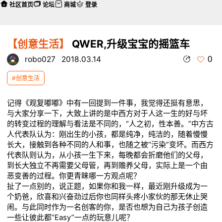
社区首页
论坛
商城
登录
【创意生活】
QWER,升级宝宝的摇篮车
0
robo027
2018.03.14
#创意生活
记得《观复嘟嘟》中有一回提到一件事，我觉得还挺有意思，
与大家分享一下，大致上讲的是中西方对于人这一生的好与坏
的转变过程的理解与看法是不同的，“人之初，性本善。”中方古
人代表队认为：刚出生的小孩，都是纯净，纯洁的，随着慢慢
长大，接触到各种不同的人和事，也随之被“污染”变坏。而西方
代表队则认为，从小孩一生下来，每晚都会折磨他们的父母，
到长大独立不再需要父母管，再到赡养父母，实际上是一个由
恶变善的过程。你更青睐哪一方观点呢？
扯了一点别的，说正题，如果你和我一样，最近刚升级成为一
个奶爸，欣喜和兴奋劲过后你也同样头疼小家伙的那无休止哭
闹。与此同时作为一名创客的你，是否也想为自己为孩子创造
一些让彼此都“Easy”一点的玩意儿呢？