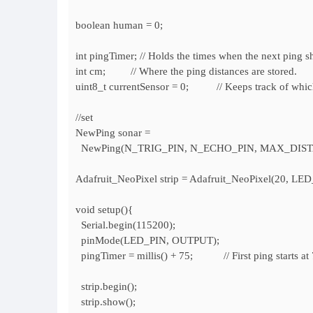
boolean human = 0;
int pingTimer; // Holds the times when the next ping 
int cm; // Where the ping distances are stored.
uint8_t currentSensor = 0; // Keeps track of which 
//set
NewPing sonar =
NewPing(N_TRIG_PIN, N_ECHO_PIN, MAX_DISTANCE
Adafruit_NeoPixel strip = Adafruit_NeoPixel(20,
void setup(){
Serial.begin(115200);
pinMode(LED_PIN, OUTPUT);
pingTimer = millis() + 75; // First ping starts at 75
strip.begin();
strip.show();