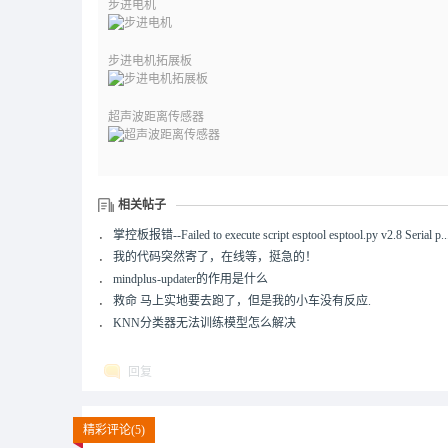
步进电机
步进电机拓展板
超声波距离传感器
相关帖子
．
掌控板报错--Failed to execute script esptool esptool.py v2.8 Serial p..
．
我的代码突然寄了，在线等，挺急的！
．
mindplus-updater的作用是什么
．
救命 马上实地要去跑了，但是我的小车没有反应.
．
KNN分类器无法训练模型怎么解决
回复
精彩评论(5)