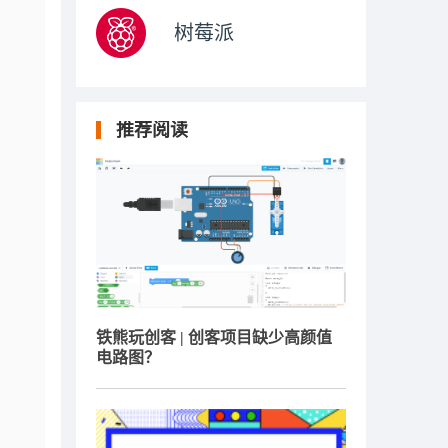
树莓派
推荐阅读
铁熊玩创客 | 创客项目缺少高颜值
电路图？