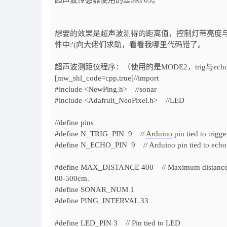
超声波传感器使用的是SRF05。
想要的效果是超声波测得的距离值，控制灯带亮度
件中:'(向大佬们求助，看看我哪里代码错了。
超声波测距仪程序：（使用的是MODE2，trig与echo
[mw_shl_code=cpp,true]//import
#include <NewPing.h> //sonar
#include <Adafruit_NeoPixel.h> //LED
//define pins
#define N_TRIG_PIN 9 //
Arduino
pin tied to trigge
#define N_ECHO_PIN 9 // Arduino pin tied to echo pi
#define MAX_DISTANCE 400 // Maximum distance we wa
00-500cm.
#define SONAR_NUM 1
#define PING_INTERVAL 33
#define LED_PIN 3 // Pin tied to LED