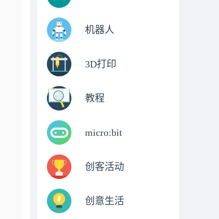
机器人
3D打印
教程
micro:bit
创客活动
创意生活