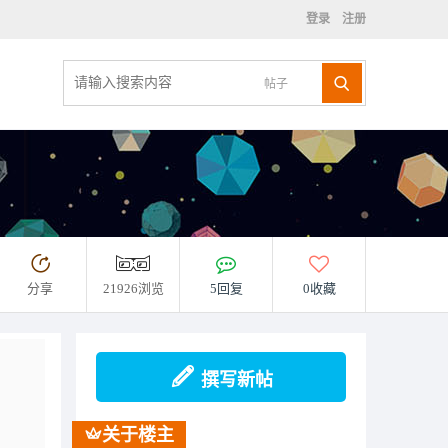
登录
注册
帖子
分享
21926浏览
5回复
0收藏
撰写新帖
关于楼主