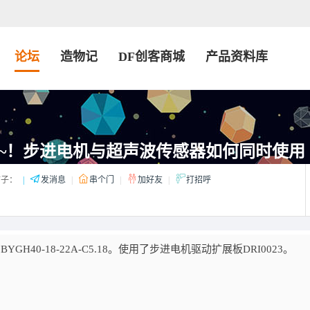
论坛
造物记
DF创客商城
产品资料库
~！步进电机与超声波传感器如何同时使用
子：
|
发消息
|
串个门
|
加好友
|
打招呼
GH40-18-22A-C5.18。使用了步进电机驱动扩展板DRI0023。