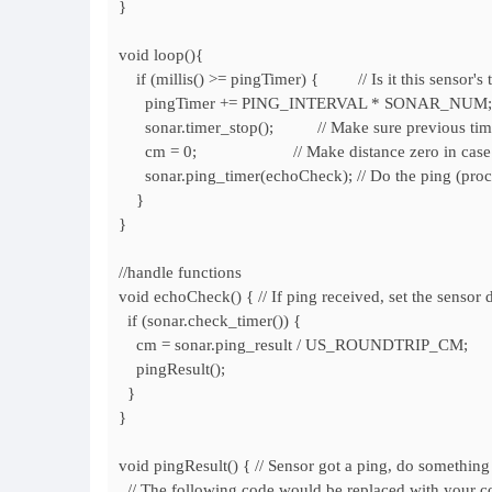
}
void loop(){
if (millis() >= pingTimer) { // Is it this sensor's 
pingTimer += PING_INTERVAL * SONAR_NUM; // Set
sonar.timer_stop(); // Make sure previous timer is
cm = 0; // Make distance zero in case there's
sonar.ping_timer(echoCheck); // Do the ping (process
}
}
//handle functions
void echoCheck() { // If ping received, set the sensor d
if (sonar.check_timer()) {
cm = sonar.ping_result / US_ROUNDTRIP_CM;
pingResult();
}
}
void pingResult() { // Sensor got a ping, do something 
// The following code would be replaced with your co