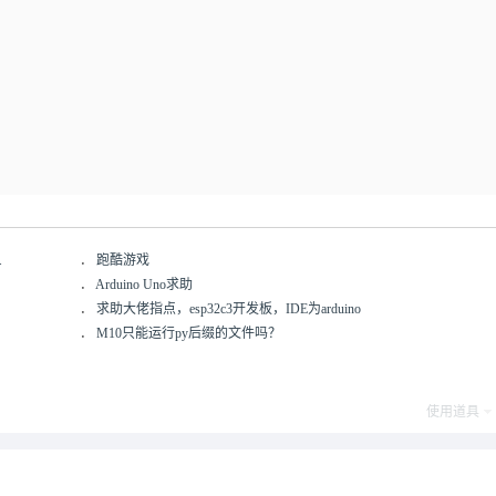
.
．
跑酷游戏
．
Arduino Uno求助
．
求助大佬指点，esp32c3开发板，IDE为arduino
．
M10只能运行py后缀的文件吗？
使用道具