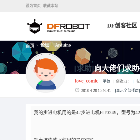
设为首页
收藏本站
DF创客社区
论坛
Arduino
首页
>
>
[求助]
向大佬们求助
love_comic
|
学徒
|
创造力：
|
帖
2018-4-28 15:46:41
[显示全部楼层]
我的步进电机用的是42步进电机FIT0349，型号为42BY