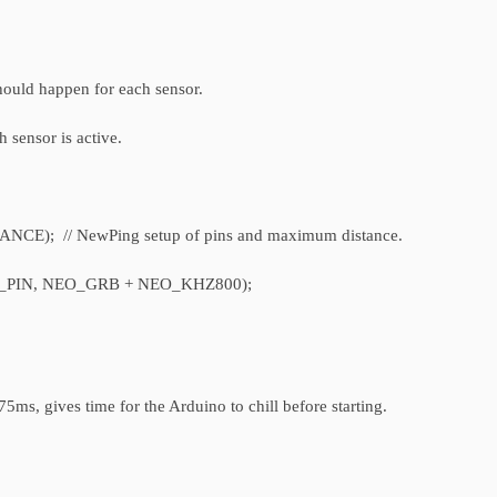
should happen for each sensor.
sensor is active.
); // NewPing setup of pins and maximum distance.
 LED_PIN, NEO_GRB + NEO_KHZ800);
ms, gives time for the Arduino to chill before starting.