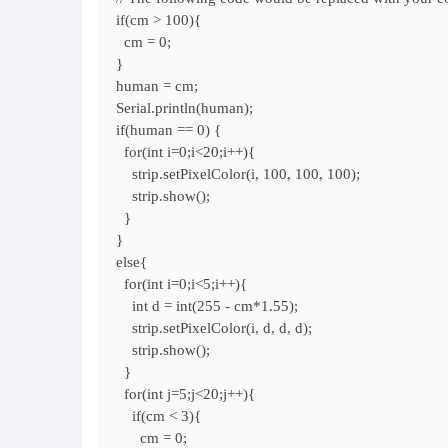
if(cm > 100){
cm = 0;
}
human = cm;
Serial.println(human);
if(human == 0) {
for(int i=0;i<20;i++){
strip.setPixelColor(i, 100, 100, 100);
strip.show();
}
}
else{
for(int i=0;i<5;i++){
int d = int(255 - cm*1.55);
strip.setPixelColor(i, d, d, d);
strip.show();
}
for(int j=5;j<20;j++){
if(cm < 3){
cm = 0;