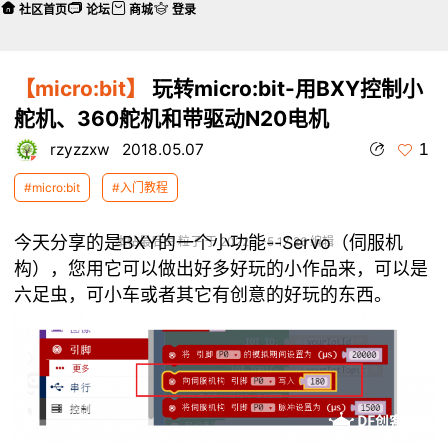
社区首页
论坛
商城
登录
【micro:bit】
玩转micro:bit-用BXY控制小
舵机、360舵机和带驱动N20电机
1
rzyzzxw
2018.05.07
#micro:bit
#入门教程
今天分享的是BXY的一个小功能--Servo（伺服机
本帖最后由 粒子 于 2022-1-5 17:26 编辑
构），您用它可以做出好多好玩的小作品来，可以是
六足虫，可小车或者其它有创意的好玩的东西。