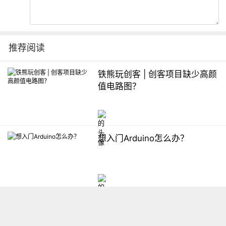
推荐阅读
铁熊玩创客 | 创客项目缺少高颜
值电路图？
想入门Arduino怎么办？
【掌控】mPython编程与教学
软件平台汇总