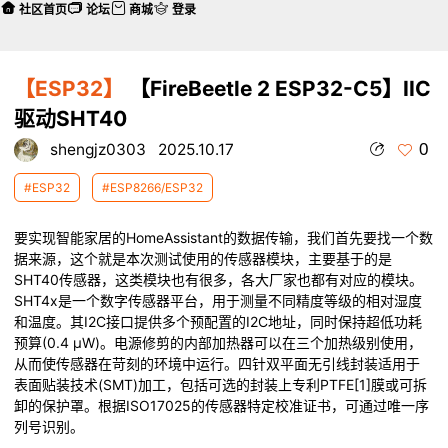
社区首页
论坛
商城
登录
【ESP32】
【FireBeetle 2 ESP32-C5】IIC
驱动SHT40
0
shengjz0303
2025.10.17
#ESP32
#ESP8266/ESP32
要实现智能家居的HomeAssistant的数据传输，我们首先要找一个数
据来源，这个就是本次测试使用的传感器模块，主要基于的是
SHT40传感器，这类模块也有很多，各大厂家也都有对应的模块。
SHT4x是一个数字传感器平台，用于测量不同精度等级的相对湿度
和温度。其I2C接口提供多个预配置的I2C地址，同时保持超低功耗
预算(0.4 μW)。电源修剪的内部加热器可以在三个加热级别使用，
从而使传感器在苛刻的环境中运行。四针双平面无引线封装适用于
表面贴装技术(SMT)加工，包括可选的封装上专利PTFE[1]膜或可拆
卸的保护罩。根据ISO17025的传感器特定校准证书，可通过唯一序
列号识别。