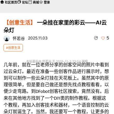
社区首页
论坛
商城
登录
【创意生活】
一朵挂在家里的彩云——AI云
朵灯
5
2025.11.03
怀若谷
#创意生活
本帖最后由 怀若谷 于 2025-11-3 23:04 编辑
几年前，就在一位老师分享的创客空间的照片中看到
过云朵灯。最近在准备一些创客作品进行展示时，想
到可以制作一些云朵灯挂在天花板上。虽然其中的原
理很简单，但是要自己做还是想先找点教程看看，以
便少走弯路。到
创客社区搜索，竟然没有。后
DFobot
来在其他地方找到了一个
类的制作教程。根据这
DIY
个教程，再加入创客技术和器材，一个语音控制的云
朵灯就诞生了。当然，我还要写一个教程，让更多的