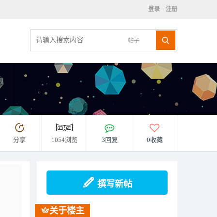
登录
注册
帖子
分享
1054浏览
3回复
0收藏
撰写新帖
关于楼主