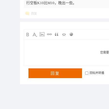
行空板K10比M10，晚出一些。
回复
您需
回复
回帖并转播