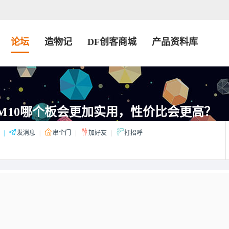
论坛
造物记
DF创客商城
产品资料库
和M10哪个板会更加实用，性价比会更高？
|
发消息
|
串个门
|
加好友
|
打招呼