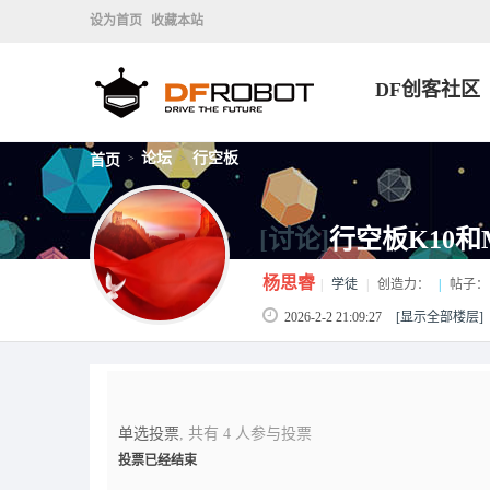
设为首页
收藏本站
DF创客社区
论坛
行空板
首页
>
>
[讨论]
行空板K10
杨思睿
|
学徒
|
创造力：
|
帖子：
2026-2-2 21:09:27
[显示全部楼层]
单选投票
, 共有 4 人参与投票
投票已经结束