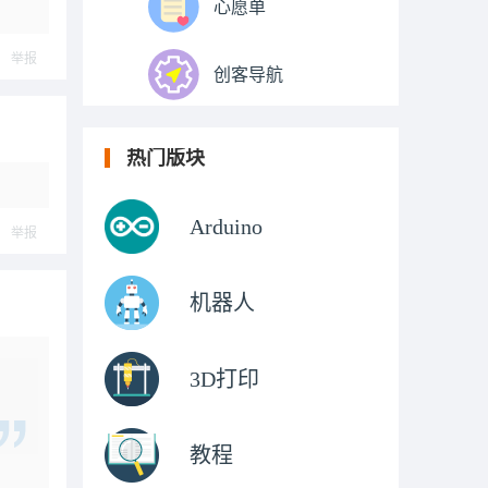
心愿单
举报
创客导航
热门版块
Arduino
举报
机器人
3D打印
教程