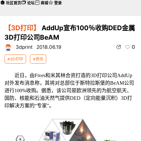
社区首页
论坛
商城
登录
【3D打印】
AddUp宣布100％收购DED金属
3D打印公司BeAM
0
3dprint
2018.06.19
#3D打印
#资讯
近日，由Fives和米其林合资打造的3D打印公司AddUp
对外发布消息称，其将对总部位于斯特拉斯堡的BeAM公司
进行100%收购。据悉，该公司是欧洲领先的为航空航天、
国防、核能和石油天然气提供DED（定向能量沉积）3D打
印解决方案的“专家”。