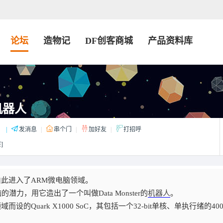
论坛
造物记
DF创客商城
产品资料库
机器人
：
|
发消息
|
串个门
|
加好友
|
打招呼
]
，由此进入了ARM微电脑领域。
潜力，用它造出了一个叫做Data Monster的
机器人
。
设的Quark X1000 SoC，其包括一个32-bit单核、单执行绪的400