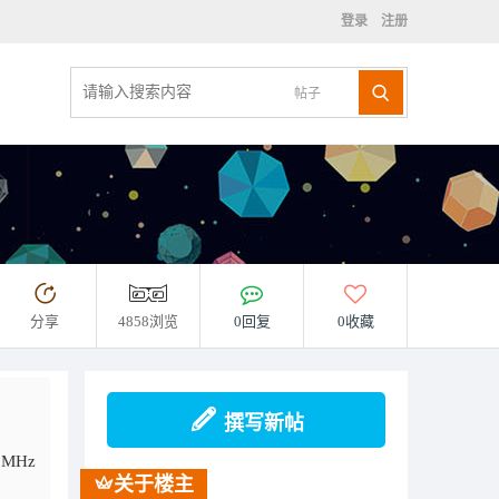
登录
注册
帖子
分享
4858浏览
0回复
0收藏
撰写新帖
MHz
关于楼主