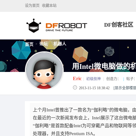
设为首页
收藏本站
DF创客社区
论坛
机器人
首页
>
>
用Intel微电脑做的
Eric
|
初级技神
|
创造力：
|
帖子
2013-11-15 18:38:42
[显示全部楼层
上个月Intel曾推出了一款名为“伽利略”的微电脑
在最近的一次新闻发布会上，Intel展示了这台微电脑的
“伽利略”是首款配备Intel为可穿戴产品和物联网等领域而
处理器，并且支持Pentium ISA。