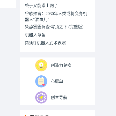
终于又能蹭上网了
谷歌预言：2030年人类或将变身机
器人“混血儿”
柴静雾霾调查:穹顶之下 (完整版)
机器人章鱼
[视频] 机器人武术表演
创造力兑换
心愿单
创客导航