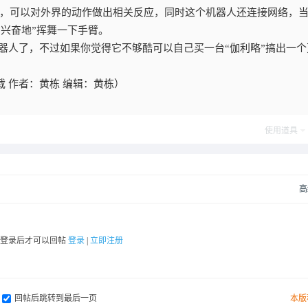
木制手臂，可以对外界的动作做出相关反应，同时这个机器人还连接网络，
会“兴奋地”挥舞一下手臂。
ster机器人了，不过如果你觉得它不够酷可以自己买一台“伽利略”搞出一
载 作者：黄栋 编辑：黄栋）
使用道具
高
要登录后才可以回帖
登录
|
立即注册
回帖后跳转到最后一页
本版