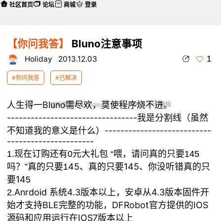
社区首页
论坛
商城
登录
【你问我答】
Bluno注意事项
1
Holiday
2013.12.03
#你问我答
#已解决
人生得一Bluno需尽欢，莫使程序烧不进。
本帖最后由 Holiday 于 2014-1-13 13:17 编辑
---------------------------------我是分割线（虽然
不知道我的意义是什么）---------------------------
----------------------
1.现在订购还有0元大礼包 “喂，请问真的只要145
45、真的只要145、你没听错真的只
吗？”真的只要1
要14
5
Anrdoid 系统4.3版本以上，安卓从4.3版本固件开
2.
始才支持BLE完整的功能，DFRobot官方提供的IOS
源码和应用运行在IOS7版本以上