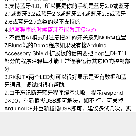
3.支持蓝牙4.0，所以要是你的手机是蓝牙2.0或蓝牙
2.1
或蓝牙2.2
或蓝牙2.3
或蓝牙2.4
或蓝牙2.5
或蓝牙
2.6
或蓝牙2.7之类的是不支持的
4.
烧写程序的时候蓝牙不能为连接状态
5.不使用AT模式时注意把AT的开关拨到NORM位置
7.Bluno端的Demo程序如果没有接
Arduino
Accessory Shield 扩展板的话需要把loop里DHT11
部分的程序注释掉才能正常连接运行其它IO的控制部
分
8.RX和TX两个LED灯可以很好显示是否有数据和蓝
牙通讯，调试时很有帮助。
9.由于忘记断开蓝牙程序烧写失败，提示respond
0x00，重新插拔USB即可解决，如不 行，可关掉
ArduinoIDE并重新拔插USB即可，建议多试几次。实
在不行得考虑是不是bootloader丢失的原因了，还有
就是也许是你的固件需要升级，去DFRobot官网看看
是不是发布了新的固件吧。Iphone用户有时会出现链