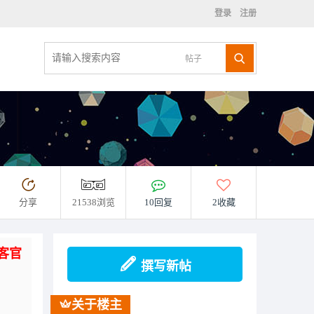
登录
注册
帖子
分享
21538浏览
10回复
2收藏
客官
撰写新帖
关于楼主