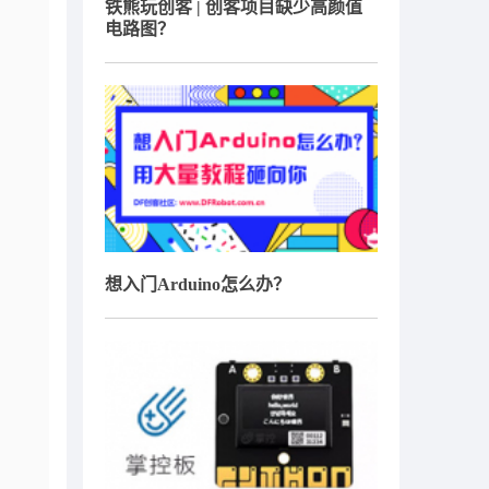
铁熊玩创客 | 创客项目缺少高颜值
电路图？
想入门Arduino怎么办？