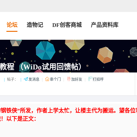
论坛
造物记
DF创客商城
产品资料库
手教程 （WiDo试用回馈帖）
：
|
帖子：
|
发消息
|
串个门
|
加好友
|
打招呼
琴的钢铁侠”所发，作者上学太忙，让楼主代为搬运。望各位
哦！以下是正文：