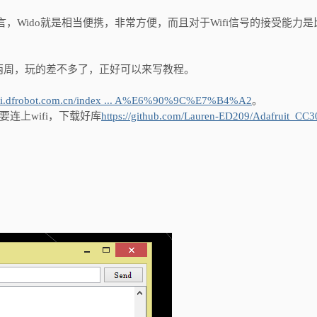
而言，Wido就是相当便携，非常方便，而且对于Wifi信号的接受能力是
两周，玩的差不多了，正好可以来写教程。
wiki.dfrobot.com.cn/index ... A%E6%90%9C%E7%B4%A2
。
连上wifi，下载好库
https://github.com/Lauren-ED209/Adafruit_CC