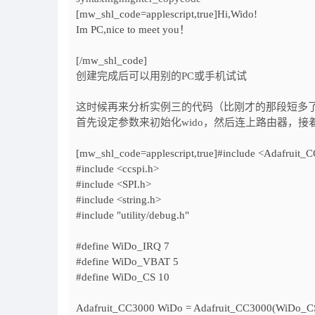
[mw_shl_code=applescript,true]Hi,Wido!
Im PC,nice to meet you！
[/mw_shl_code]
创建完成后可以用别的PC或手机试试
这时候再来分析实例三的代码（比刚才的那段短多了
首先设定参数来初始化wido，然后连上路由器，
[mw_shl_code=applescript,true]#include <Adafruit_
#include <ccspi.h>
#include <SPI.h>
#include <string.h>
#include "utility/debug.h"
#define WiDo_IRQ 7
#define WiDo_VBAT 5
#define WiDo_CS 10
Adafruit_CC3000 WiDo = Adafruit_CC3000(WiDo_