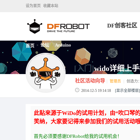
设为首页
收藏本站
DF创客社区
论坛
Arduino
首页
>
>
[入门]
wido详细上
社区活动向导
|
管理员
|
创造力
2014-12-5 19:14:18
[显示全部楼层]
此贴来源于WiDo的试用计划，由“吹口
笑纳，大家要记得来参加我们的试用活动
首先必须要感谢DFRobot给我的试用机会！