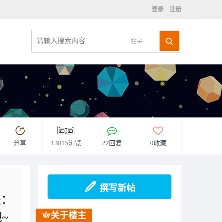
登录
注册
帖子
分享
13815浏览
22回复
0收藏
民
撰写新帖
是：
关于楼主
~