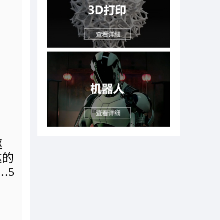
驱
达的
…5