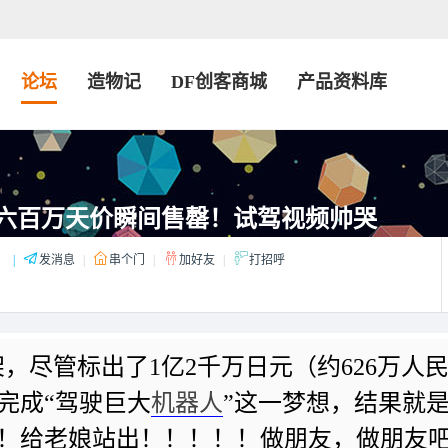
论坛
造物记
DF创客商城
产品资料库
as六百万天价瞬间售罄！试驾视频帅哭
：
|
发消息
|
串个门
|
加好友
|
打招呼
上架，尽管标出了1亿2千万日元（约626万人
完成“驾驶巨大
机器人
”这一梦想，结果就
！给老娘站出！！！！！做朋友，做朋友吧