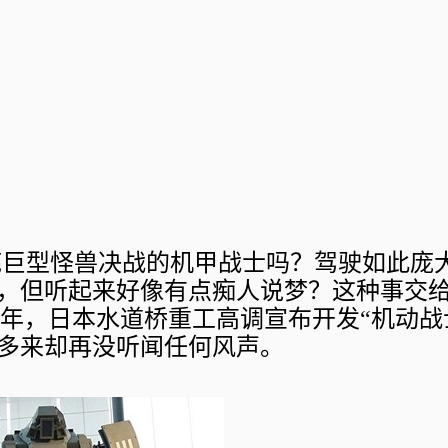
底巨型怪兽决战的机甲战士吗？驾驶如此庞
，但听起来好像有点痴人说梦？这种事交
2 年，日本水道桥重工高调宣布开发“机动战
多来却再没听闻任何风声。