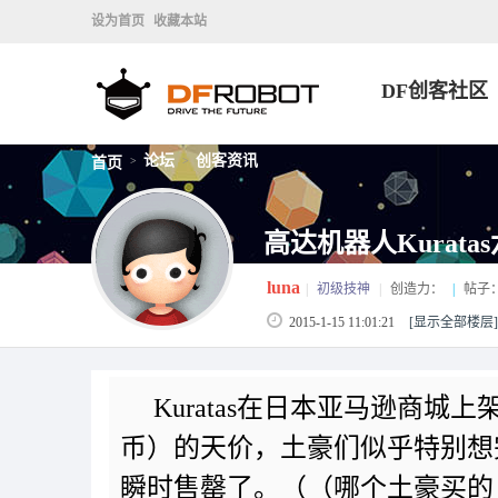
设为首页
收藏本站
DF创客社区
论坛
创客资讯
首页
>
>
高达机器人Kurat
luna
|
初级技神
|
创造力：
|
帖子
2015-1-15 11:01:21
[显示全部楼层]
Kuratas在日本亚马逊商城
币）的天价，土豪们似乎特别想
瞬时售罄了。（（哪个土豪买的