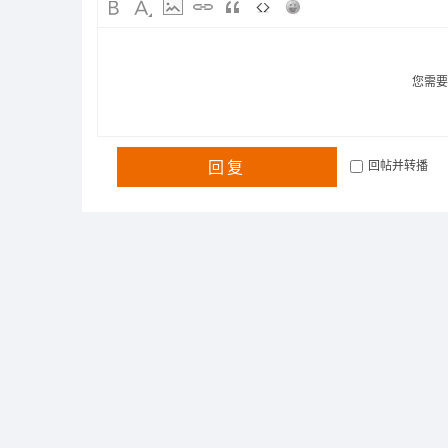
您需
回复
回帖并转播