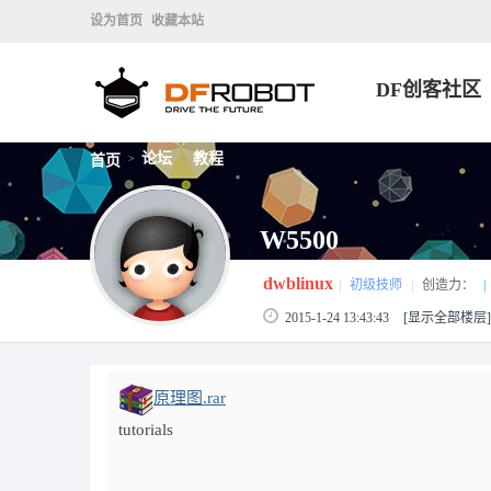
设为首页
收藏本站
DF创客社区
论坛
教程
首页
>
>
W5500
dwblinux
|
初级技师
|
创造力：
|
2015-1-24 13:43:43
[显示全部楼层]
原理图.rar
tutorials