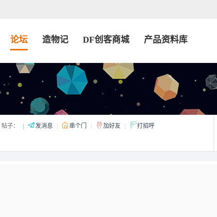
论坛
造物记
DF创客商城
产品资料库
帖子：
|
发消息
|
串个门
|
加好友
|
打招呼