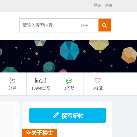
登录
注册
帖子
分享
10969浏览
3回复
0收藏
撰写新帖
关于楼主