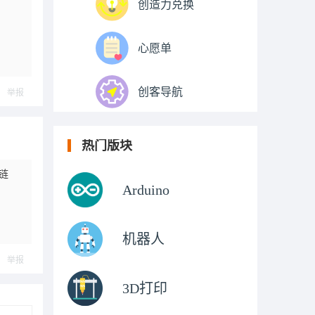
创造力兑换
心愿单
创客导航
举报
热门版块
链
Arduino
机器人
举报
3D打印