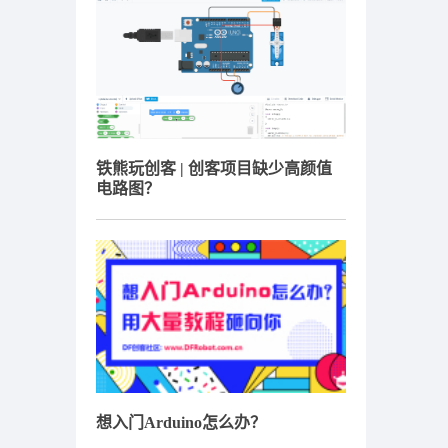
铁熊玩创客 | 创客项目缺少高颜值
电路图？
想入门Arduino怎么办？