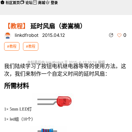
社区首页
论坛
商城
登录
【教程】
延时风扇（娄嵩楠）
0
linkdfrobot
2015.04.12
#教程
#教程
本帖最后由 linkdfrobot 于 2015-4-12 10:24 编辑
我们陆续学习了按钮电机继电器等等的使用方法。
这
次，我们来制作一个自定义时间的延时风扇：
所需材料
1× 5mm LED
灯
1× led
组（
10
个）