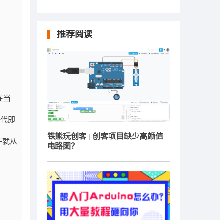
推荐阅读
在当
时代即
铁熊玩创客 | 创客项目缺少高颜值
许就从
电路图？