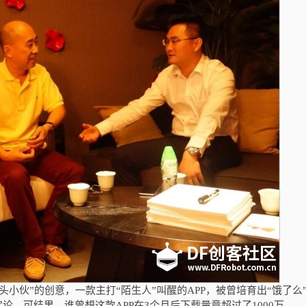
毛头小伙”的创意，一款主打“陌生人”叫醒的
APP
，被曾培育出“饿了么
定论。可结果，谁曾想这款
APP
在
3
个月后下载量竟超过了
1000
万。