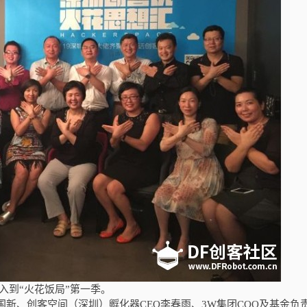
入到“火花饭局”第一季。
国新、创客空间（深圳）孵化器
CEO
李春雨、
3W
集团
COO
及基金负