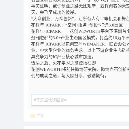
事实证明，或许创业之路无比艰辛，或许创客的天
天，会飞至成功的彼岸。
“大众创业、万众创新”，让所有人有平等机会和舞
花样年·
ICPARK
：“空间
+
服务
+
创投”打造
3.0
园区
花样年·
ICPARK
——花创
WEWORTH
平台下深圳首
务
+
创投”的
3.0+
产业生态园区模式，打造约
10
万平
花样年·
ICPARK
以花创空间
WEMAKER
、联合办公
业、中大型企业的商务需求，以上下游企业生态链
具竞争力的
IC
产业核心城市加速。
饭局之后，火花学习之旅登场在即
花创
WEWORTH
将前往微纳研究院、微纳点石创新
们的成功之道，与大家分享，敬请期待。
回复