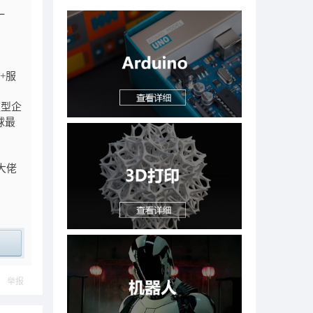
一
+
服
速型企
球最
大佬
ply
举报