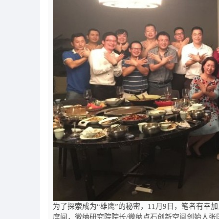
为了探索成为“雄鹰”的秘密，
11
月
9
日，笔者有幸加
席间，微纳研究院院长
/
微纳点石创新空间创始人张