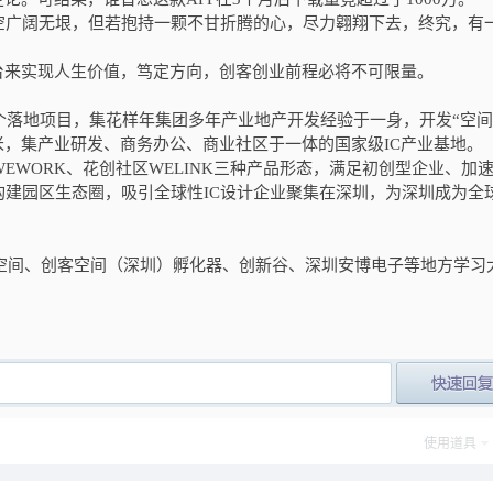
空广阔无垠，但若抱持一颗不甘折腾的心，尽力翱翔下去，终究，有
台来实现人生价值，笃定方向，创客创业前程必将不可限量。
个落地项目，集花样年集团多年产业地产开发经验于一身，开发“空间
米，集产业研发、商务办公、商业社区于一体的国家级
IC
产业基地。
WEWORK
、花创社区
WELINK
三种产品形态，满足初创型企业、加
构建园区生态圈，吸引全球性
IC
设计企业聚集在深圳，为深圳成为全
空间、创客空间（深圳）孵化器、创新谷、深圳安博电子等地方学习
post_newre
使用道具