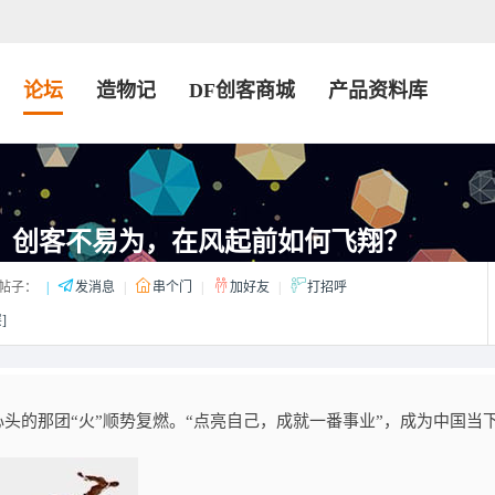
论坛
造物记
DF创客商城
产品资料库
 创客不易为，在风起前如何飞翔？
帖子：
|
发消息
|
串个门
|
加好友
|
打招呼
]
心头的那团“火”顺势复燃。“点亮自己，成就一番事业”，成为中国当