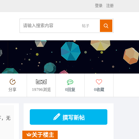
登录
注册
帖子
分享
19796浏览
0回复
0收藏
撰写新帖
下，无
关于楼主