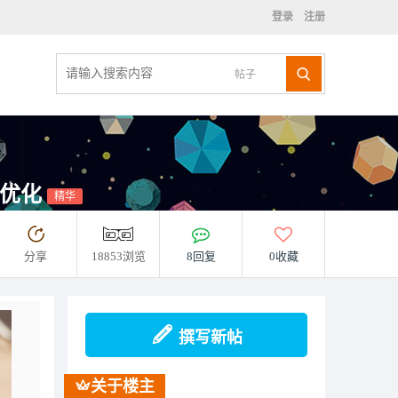
登录
注册
帖子
件优化
精华
分享
18853浏览
8回复
0收藏
撰写新帖
关于楼主