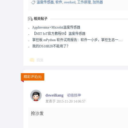
温度传感器
,
软件
,
overlord
,
工作原理
,
加热器
相关帖子
．
AppInventor+Microbit温度传感器
．
【MIT IoT官方教程09】温度传感器
．
掌控板 mPython 软件试用报告：软件一小步，掌控生态一.....
．
我的DS18B20不能用了？
回复
精彩评论(8)
dsweiliang
初级技神
发表于 2015-11-20 14:06:57
抢沙发