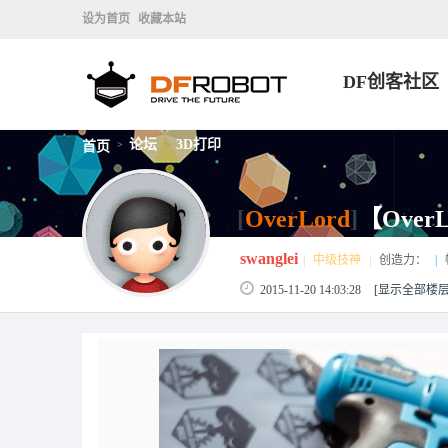
设为首页
收藏本站
DF创客社区
论坛
3D打印
首页
>
>
[
OverLord
]
【Ove
swanglei
|
中级技神
|
创造力：
|
2015-11-20 14:03:28
[显示全部楼层