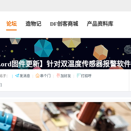
论坛
造物记
DF创客商城
产品资料库
rLord固件更新】针对双温度传感器报警软
帖子：
|
发消息
|
串个门
|
加好友
|
打招呼
]