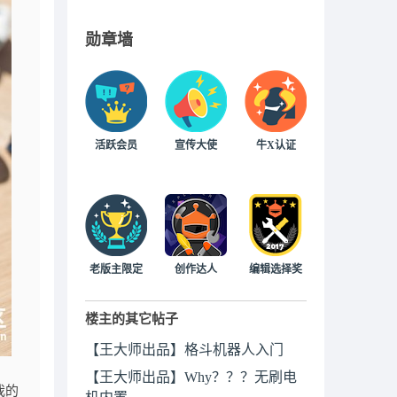
勋章墙
活跃会员
宣传大使
牛X认证
老版主限定
创作达人
编辑选择奖
楼主的其它帖子
【王大师出品】格斗机器人入门
【王大师出品】Why？？？无刷电
我的
机内置