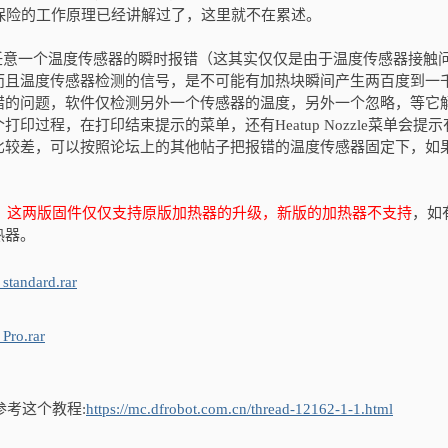
温度保险的工作原理已经讲解过了，这里就不在累述。
意一个温度传感器的瞬时报错（这其实仅仅是由于温度传感器接触
而且温度传感器检测的信号，是不可能有加热块瞬间产生两百度到一
错的问题，软件仅检测另外一个传感器的温度，另外一个忽略，等它
过程，在打印结束提示的菜单，还有Heatup Nozzle菜单会提示
比较差，可以按照论坛上的其他帖子把报错的温度传感器固定下，如
，
这两版固件仅仅支持原版加热器的升级，新版的加热器不支持
，如
热器。
tandard.rar
Pro.rar
考这个教程:
https://mc.dfrobot.com.cn/thread-12162-1-1.html