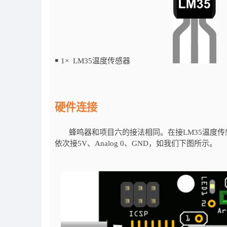
￭
1× LM35温度传感器
硬件连接
蜂鸣器和项目六的接法相同。在接
LM35
温度传
依次接
5V
、
Analog 0
、
GND
，如我们下图所示。