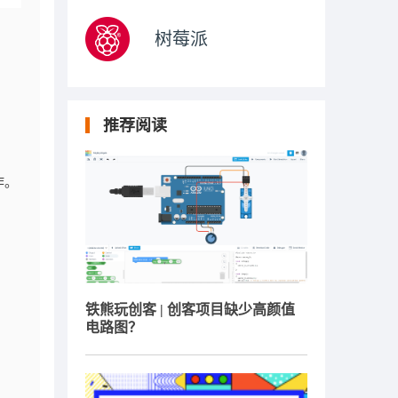
树莓派
推荐阅读
。
作。
铁熊玩创客 | 创客项目缺少高颜值
电路图？