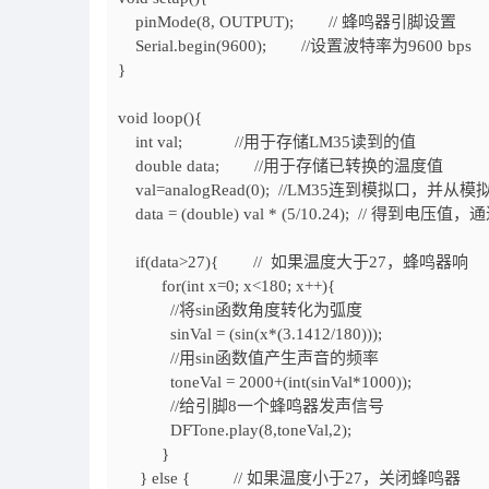
pinMode(8, OUTPUT); // 蜂鸣器引脚设置
Serial.begin(9600); //设置波特率为9600 bps
}
void loop(){
int val; //用于存储LM35读到的值
double data; //用于存储已转换的温度值
val=analogRead(0); //LM35连到模拟口，并
data = (double) val * (5/10.24); // 得
if(data>27){ // 如果温度大于27，蜂鸣器
for(int x=0; x<180; x++){
//将sin函数角度转化为弧度
sinVal = (sin(x*(3.1412/180)));
//用sin函数值产生声音的频率
toneVal = 2000+(int(sinVal*1000));
//给引脚8一个蜂鸣器发声信号
DFTone.play(8,toneVal,2);
}
} else { // 如果温度小于27，关闭蜂鸣器