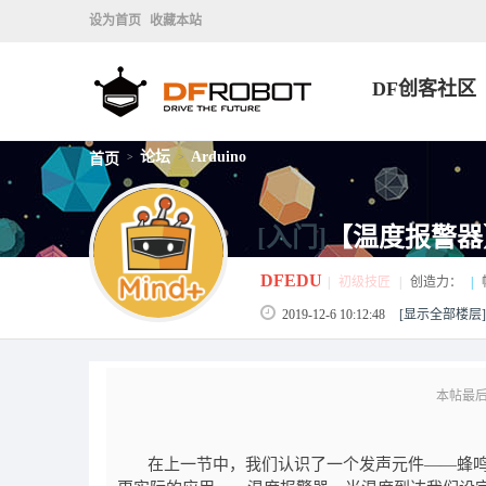
设为首页
收藏本站
DF创客社区
论坛
Arduino
首页
>
>
[入门]
【温度报警器】基
DFEDU
|
初级技匠
|
创造力：
|
2019-12-6 10:12:48
[显示全部楼层]
本帖最后由 
在上一节中，我们认识了一个发声元件
——蜂