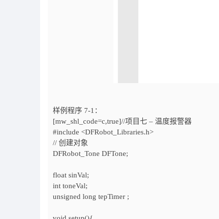
样例程序
7-1：
[mw_shl_code=c,true]//项目七 – 温度报警器
#include <DFRobot_Libraries.h>
// 创建对象
DFRobot_Tone DFTone;
float sinVal;
int toneVal;
unsigned long tepTimer ;
void setup(){