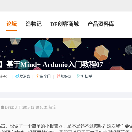
论坛
造物记
DF创客商城
产品资料库
于Mind+ Ardunio入门教程07
帖子：
|
发消息
|
串个门
|
加好友
|
打招呼
DFEDU 于 2019-12-10 10:31 编辑
鸣器，也做了一个简单的小报警器。是不是还不过瘾呢？这次我们要