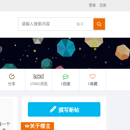
登录
注册
帖子
分享
25062浏览
1回复
1收藏
撰写新帖
做一个
关于楼主