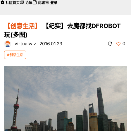
社区首页
论坛
商城
登录
【创意生活】
【纪实】去魔都找DFROBOT
玩(多图)
0
virtualwiz
2016.01.23
#创意生活