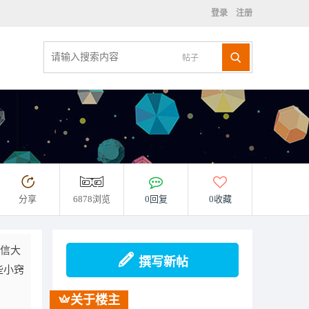
登录
注册
帖子
分享
6878浏览
0回复
0收藏
信大
撰写新帖
些小窍
关于楼主