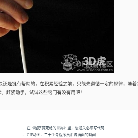
还是挺有帮助的，在积累经验之前，只能先遵循一定的规律，随着
验。赶紧动手，试试这些窍门有没有用吧！
．
在《程序员死绝的世界》里，想通关必须写代码
．
GIF动图：二十个令程序员泪流满面的瞬间……