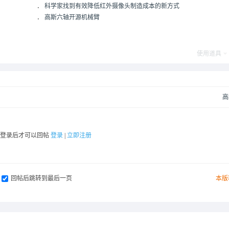
．
科学家找到有效降低红外摄像头制造成本的新方式
．
高斯六轴开源机械臂
使用道具
高
要登录后才可以回帖
登录
|
立即注册
回帖后跳转到最后一页
本版