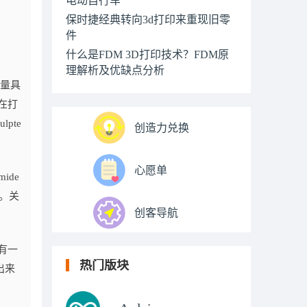
保时捷经典转向3d打印来重现旧零
件
什么是FDM 3D打印技术？FDM原
理解析及优缺点分析
量具
在打
pte
创造力兑换
心愿单
de
上。关
创客导航
有一
热门版块
出来