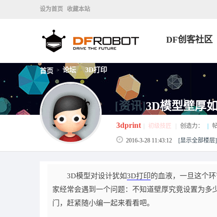
设为首页
收藏本站
DF创客社区
论坛
3D打印
首页
>
>
[资讯]
3D模型壁厚
3dprint
|
初级技匠
|
创造力：
|
帖
2016-3-28 11:43:12
[显示全部楼层]
3D模型对设计犹如
3D打印
的血液，一旦这个环
家经常会遇到一个问题：不知道壁厚究竟设置为多少。
门，赶紧随小编一起来看看吧。