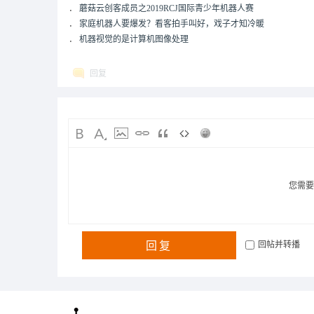
．
蘑菇云创客成员之2019RCJ国际青少年机器人赛
．
家庭机器人要爆发？看客拍手叫好，戏子才知冷暖
．
机器视觉的是计算机图像处理
回复
您需
回复
回帖并转播