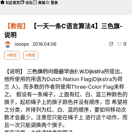
社区首页
论坛
商城
登录
【教程】
【一天一条C语言算法4】三色旗-
说明
0
iooops
2016.04.06
#教程
#教程
【说明】
三色旗的问题最早由E.W.Dijkstra所提出，
本帖最后由 iooops 于 2016-4-6 21:36 编辑
他所使用的用语为Dutch Nation Flag(Dijkstra为荷
兰 人)，而多数的作者则使用Three-Color Flag来称
之。 假设有一条绳子，上面有红、白、蓝三种颜色的
旗子，起初绳子上的旗子颜色并没有顺序，您 希望将
之分类，并排列为红、白、蓝的顺序，要如何移动次
数才会最少，注意您只能在绳子上 进行这个动作，而
且一次只能调换两个旗子。