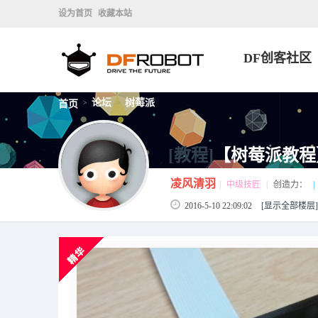
设为首页
收藏本站
DF创客社区
论坛
树莓派
首页
>
>
[教程]
【树莓派教程
凌风清羽
|
中级技匠
|
创造力：
|
2016-5-10 22:09:02
[显示全部楼层]