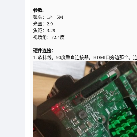
参数:
镜头：1/4 5M
光圈：2.9
焦距：3.29
视场角：72.4度
硬件连接：
1. 软排线，90度垂直连接器，HDMI口旁边那个。