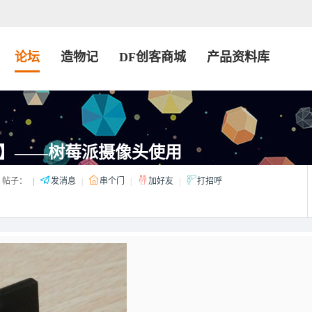
论坛
造物记
DF创客商城
产品资料库
】——树莓派摄像头使用
帖子：
|
发消息
|
串个门
|
加好友
|
打招呼