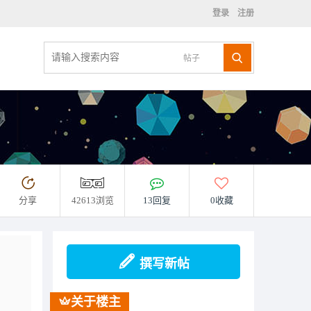
登录
注册
帖子
分享
42613浏览
13回复
0收藏
撰写新帖
关于楼主