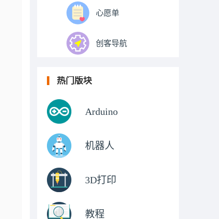
心愿单
创客导航
热门版块
Arduino
机器人
3D打印
教程