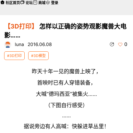
社区首页
论坛
商城
登录
【3D打印】
怎样以正确的姿势观影魔兽大电
影……
0
luna
2016.06.08
#3D打印
#3D模型
昨天十年一见的魔兽上映了，
首映时已有人穿错装备，
大喊“德玛西亚”被集火……
（下图自行感受）
……
据说旁边有人高喊：快躲进草丛里！