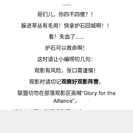
……
哥们儿，你四不四傻？！
躲进草丛有毛用！快拿炉石回城啊！！
看！失血了……
炉石可以救命啊！
这时请让小编唠叨几句：
观影有风险，张口需谨慎！
观影时请切记
观察好观影阵营
，
联盟切勿在部落观影区高喊“Glory for the
Alliance”，
部落也不要在联盟观影区大喊“For the Horde”
否则，一言不合就要干架……