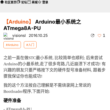
社区首页
论坛
商城
登录
【Arduino】
Arduino最小系统之
ATmega8A-PU
1
visionsl
2016.10.25
#Arduino
#入门
之前一直在做STC最小系统, 比较简单也顺利; 后来尝试
Arduino的小最系统,走了很多弯路,几近崩溃下才成功! 有
兴趣的朋友只要严格按下文的硬件型号准备材料, 跟着步
骤我保证你也能成功!
我的这个方法按自己理解是不需烧录网上常说的
Bootloader程序,下面开始:​
硬件准备
- ATmega8A-PU