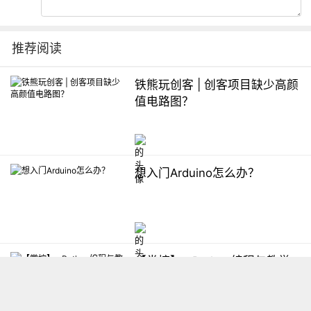
推荐阅读
铁熊玩创客 | 创客项目缺少高颜
值电路图？
想入门Arduino怎么办？
【掌控】mPython编程与教学
软件平台汇总