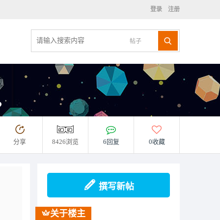
登录
注册
帖子
？
分享
8426浏览
6回复
0收藏
撰写新帖
关于楼主