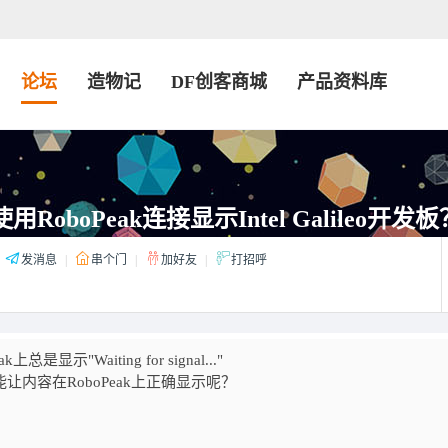
论坛
造物记
DF创客商城
产品资料库
用RoboPeak连接显示Intel Galileo开发板
发消息
|
串个门
|
加好友
|
打招呼
显示"Waiting for signal..."
才能让内容在RoboPeak上正确显示呢？