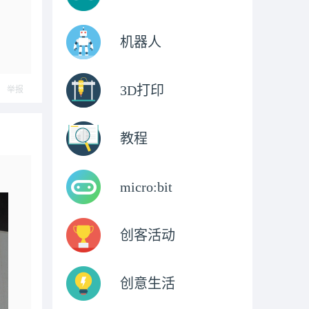
机器人
3D打印
举报
教程
micro:bit
创客活动
创意生活