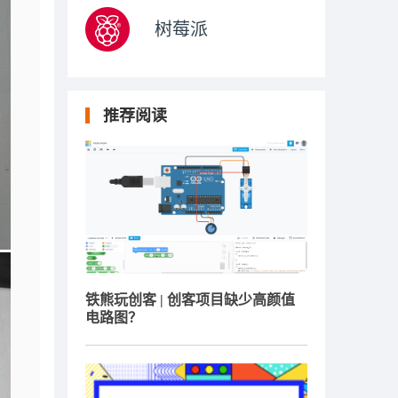
树莓派
推荐阅读
铁熊玩创客 | 创客项目缺少高颜值
电路图？