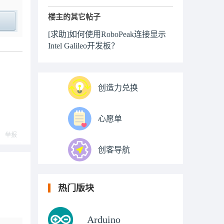
楼主的其它帖子
[求助]如何使用RoboPeak连接显示
ply
Intel Galileo开发板？
创造力兑换
心愿单
举报
创客导航
热门版块
Arduino