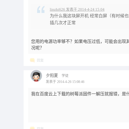
linzhi626 发表于 2014-4-24 15:04
为什么我这块屏开机 经常白屏（有时候
插几次才正常
您用的电源功率够不？如果电压过低，可能会出现其
况呢？
回复
夕阳夏
学徒
发表于 2014-4-26 15:08:46
我在百度云上下载的树莓派固件一解压就报错，是