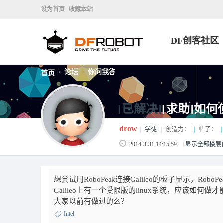
设为首页
收藏本站
DF创客社区
论坛
你问我答
首页
>
>
[已解决]
[求助]如何使
drow
|
学徒
|
创造力：
|
帖子：
|
2014-3-31 14:15:59
[显示全部楼层]
想尝试用RoboPeak连接Galileo的板子显示，RoboPeak上总是
Galileo上有一个受限版的linux系统，应该如何做
大家以前有做过的么？
Intel