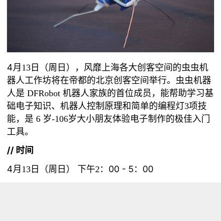
4
月
13
日（周日），风靡上海各大创客空间的虫虫机
器人工作坊将在帝都的北京创客空间举行。虫虫机器
人是
DFRobot
机器人家族的首位成员，能帮助学习基
础电子知识、机器人控制原理和简单的编程灯
3
项技
能，是
6
岁
-106
岁大小朋友体验电子制作的极佳入门
工具。
//
时间
4
下午
00 - 5：00
月
13
日（周日）
2
：
//
地点
北京创客空间（北京市海淀区海淀大街
1
号中关村梦
想实验室
4
层