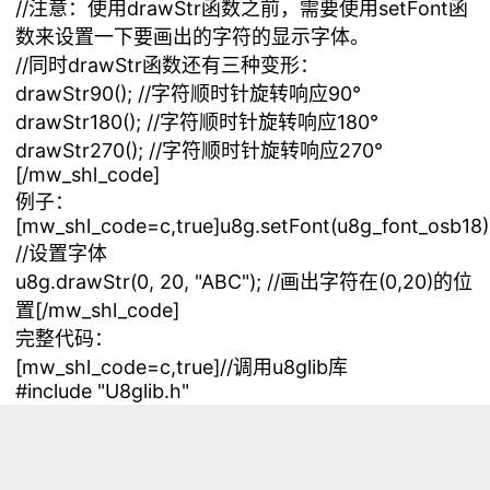
//注意：使用drawStr函数之前，需要使用setFont函
数来设置一下要画出的字符的显示字体。
//同时drawStr函数还有三种变形：
drawStr90(); //字符顺时针旋转响应90°
drawStr180(); //字符顺时针旋转响应180°
drawStr270(); //字符顺时针旋转响应270°
[/mw_shl_code]
例子：
[mw_shl_code=c,true]u8g.setFont(u8g_font_osb18)
//设置字体
u8g.drawStr(0, 20, "ABC"); //画出字符在(0,20)的位
置[/mw_shl_code]
完整代码：
[mw_shl_code=c,true]//调用u8glib库
#include "U8glib.h"
//创建一个LCD对象
U8GLIB_NHD_C12864 u8g(13, 11, 10, 9, 8);
void draw(){
u8g.setFont(u8g_font_osb18);