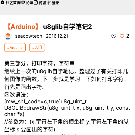
社区首页
论坛
商城
登录
【Arduino】
u8glib自学笔记2
2
seacowtech
2016.12.21
#Arduino
#入门
第三部分，打印字符，字符串
继续上一次的u8glib自学笔记，整理过了有关打印几
何图像的函数，下一步就是学习一下如何打印字符。
首先是画出字符。
函数语法：
[mw_shl_code=c,true]u8g_uint_t
U8GLIB::drawStr(u8g_uint_t x, u8g_uint_t y, const
char *s)
//参数为：(x:字符左下角的横坐标 y:字符左下角的纵
坐标 s:要画出的字符)